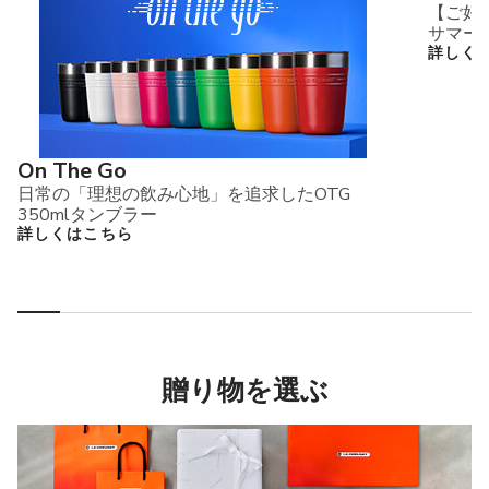
【ご好
サマー
詳しく
On The Go
日常の「理想の飲み心地」を追求したOTG
350mlタンブラー
詳しくはこちら
贈り物を選ぶ