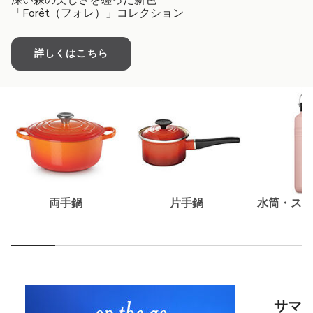
深い森の美しさを纏った新色
「Forêt（フォレ）」コレクション
詳しくはこちら
両手鍋
片手鍋
水筒・スー
サマ