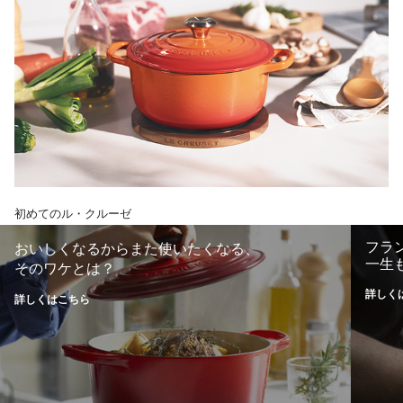
初めてのル・クルーゼ
フラ
おいしくなるからまた使いたくなる、
一生
そのワケとは？
詳しく
詳しくはこちら