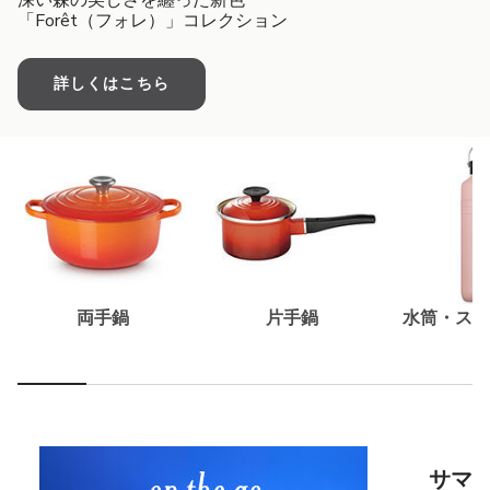
深い森の美しさを纏った新色
「Forêt（フォレ）」コレクション
詳しくはこちら
両手鍋
片手鍋
水筒・スー
サマ