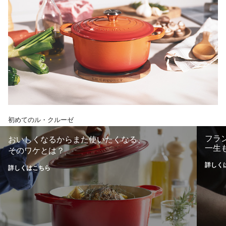
初めてのル・クルーゼ
フラ
おいしくなるからまた使いたくなる、
一生
そのワケとは？
詳しく
詳しくはこちら