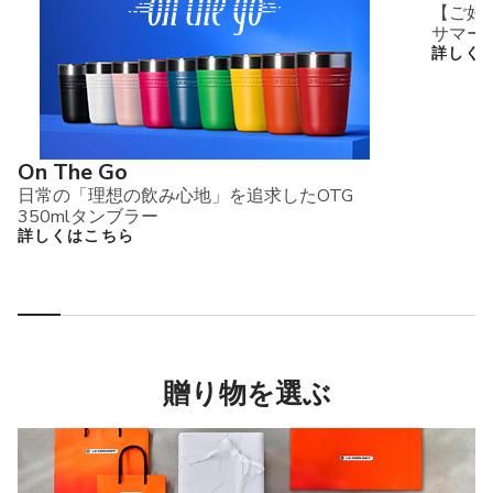
【ご好
サマー
詳しく
On The Go
日常の「理想の飲み心地」を追求したOTG
350mlタンブラー
詳しくはこちら
贈り物を選ぶ