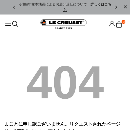
くはこちら
令和8年熊本地震によるお届け遅延について
詳しくはこち
ら
0
404
まことに申し訳ございません。リクエストされたページ