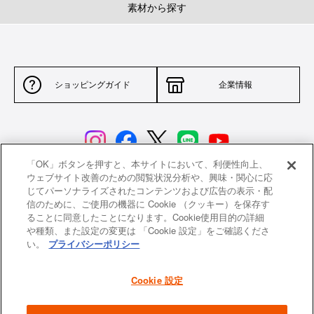
素材から探す
ショッピングガイド
企業情報
「OK」ボタンを押すと、本サイトにおいて、利便性向上、
ウェブサイト改善のための閲覧状況分析や、興味・関心に応
じてパーソナライズされたコンテンツおよび広告の表示・配
サイトポリシー
特定商取引法に基づく表示
信のために、ご使用の機器に Cookie （クッキー）を保存す
ることに同意したことになります。Cookie使用目的の詳細
並行輸入品について
個人情報保護方針
や種類、また設定の変更は 「Cookie 設定」をご確認くださ
い。
プライバシーポリシー
返品について
希望小売価格一覧
採用情報
ニュース
Cookie 設定
よくあるご質問
お問い合わせ