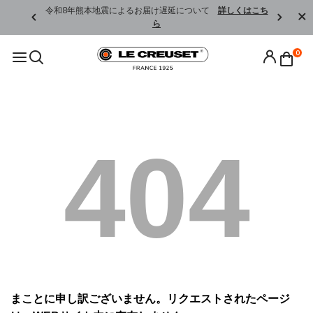
くはこちら
令和8年熊本地震によるお届け遅延について
詳しくはこち
ら
0
404
まことに申し訳ございません。リクエストされたページ