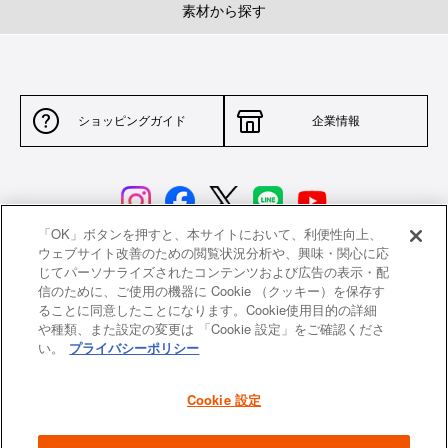
素材から探す
ショッピングガイド
企業情報
「OK」ボタンを押すと、本サイトにおいて、利便性向上、
ウェブサイト改善のための閲覧状況分析や、興味・関心に応
じてパーソナライズされたコンテンツおよび広告の表示・配
サイトポリシー
特定商取引法に基づく表示
信のために、ご使用の機器に Cookie （クッキー）を保存す
ることに同意したことになります。Cookie使用目的の詳細
並行輸入品について
個人情報保護方針
や種類、また設定の変更は 「Cookie 設定」をご確認くださ
い。
プライバシーポリシー
返品について
希望小売価格一覧
採用情報
ニュース
Cookie 設定
よくあるご質問
お問い合わせ