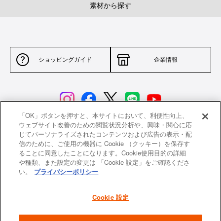
素材から探す
ショッピングガイド
企業情報
「OK」ボタンを押すと、本サイトにおいて、利便性向上、
ウェブサイト改善のための閲覧状況分析や、興味・関心に応
じてパーソナライズされたコンテンツおよび広告の表示・配
サイトポリシー
特定商取引法に基づく表示
信のために、ご使用の機器に Cookie （クッキー）を保存す
ることに同意したことになります。Cookie使用目的の詳細
並行輸入品について
個人情報保護方針
や種類、また設定の変更は 「Cookie 設定」をご確認くださ
い。
プライバシーポリシー
返品について
希望小売価格一覧
採用情報
ニュース
Cookie 設定
よくあるご質問
お問い合わせ