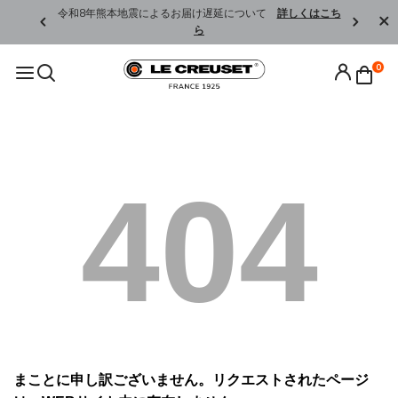
くはこちら
令和8年熊本地震によるお届け遅延について
詳しくはこち
ら
0
404
まことに申し訳ございません。リクエストされたページ