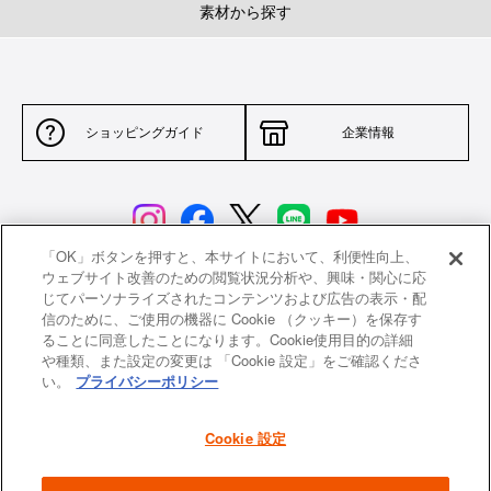
素材から探す
ショッピングガイド
企業情報
「OK」ボタンを押すと、本サイトにおいて、利便性向上、
ウェブサイト改善のための閲覧状況分析や、興味・関心に応
じてパーソナライズされたコンテンツおよび広告の表示・配
サイトポリシー
特定商取引法に基づく表示
信のために、ご使用の機器に Cookie （クッキー）を保存す
ることに同意したことになります。Cookie使用目的の詳細
並行輸入品について
個人情報保護方針
や種類、また設定の変更は 「Cookie 設定」をご確認くださ
い。
プライバシーポリシー
返品について
希望小売価格一覧
採用情報
ニュース
Cookie 設定
よくあるご質問
お問い合わせ