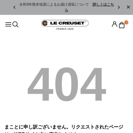
くはこちら
令和8年熊本地震によるお届け遅延について
詳しくはこち
ら
0
404
まことに申し訳ございません。リクエストされたページ