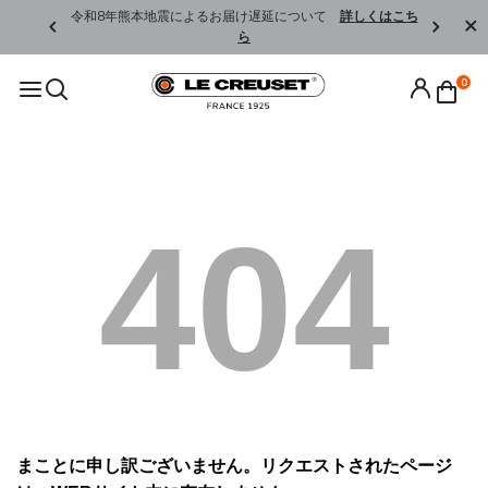
くはこちら
令和8年熊本地震によるお届け遅延について
詳しくはこち
ら
0
404
まことに申し訳ございません。リクエストされたページ