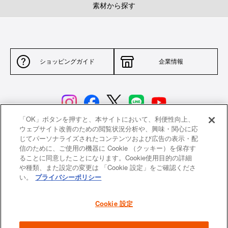
素材から探す
ショッピングガイド
企業情報
「OK」ボタンを押すと、本サイトにおいて、利便性向上、
ウェブサイト改善のための閲覧状況分析や、興味・関心に応
じてパーソナライズされたコンテンツおよび広告の表示・配
サイトポリシー
特定商取引法に基づく表示
信のために、ご使用の機器に Cookie （クッキー）を保存す
ることに同意したことになります。Cookie使用目的の詳細
並行輸入品について
個人情報保護方針
や種類、また設定の変更は 「Cookie 設定」をご確認くださ
い。
プライバシーポリシー
返品について
希望小売価格一覧
採用情報
ニュース
Cookie 設定
よくあるご質問
お問い合わせ