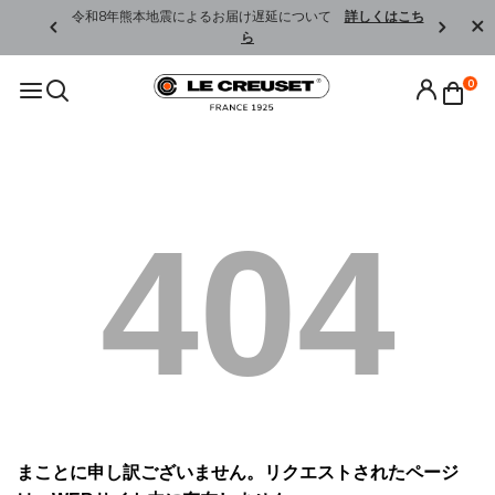
くはこちら
令和8年熊本地震によるお届け遅延について
詳しくはこち
ら
0
404
まことに申し訳ございません。リクエストされたページ