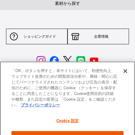
素材から探す
ショッピングガイド
企業情報
「OK」ボタンを押すと、本サイトにおいて、利便性向上、
ウェブサイト改善のための閲覧状況分析や、興味・関心に応
じてパーソナライズされたコンテンツおよび広告の表示・配
サイトポリシー
特定商取引法に基づく表示
信のために、ご使用の機器に Cookie （クッキー）を保存す
ることに同意したことになります。Cookie使用目的の詳細
並行輸入品について
個人情報保護方針
や種類、また設定の変更は 「Cookie 設定」をご確認くださ
い。
プライバシーポリシー
返品について
希望小売価格一覧
採用情報
ニュース
Cookie 設定
よくあるご質問
お問い合わせ