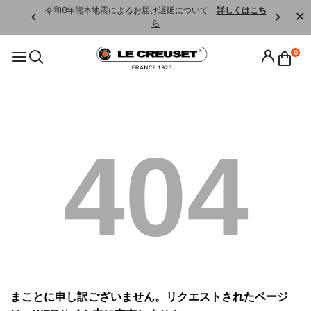
くはこちら
令和8年熊本地震によるお届け遅延について
詳しくはこち
ら
0
404
まことに申し訳ございません。リクエストされたページ