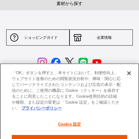
素材から探す
ショッピングガイド
企業情報
「OK」ボタンを押すと、本サイトにおいて、利便性向上、
ウェブサイト改善のための閲覧状況分析や、興味・関心に応
じてパーソナライズされたコンテンツおよび広告の表示・配
サイトポリシー
特定商取引法に基づく表示
信のために、ご使用の機器に Cookie （クッキー）を保存す
ることに同意したことになります。Cookie使用目的の詳細
並行輸入品について
個人情報保護方針
や種類、また設定の変更は 「Cookie 設定」をご確認くださ
い。
プライバシーポリシー
返品について
希望小売価格一覧
採用情報
ニュース
Cookie 設定
よくあるご質問
お問い合わせ