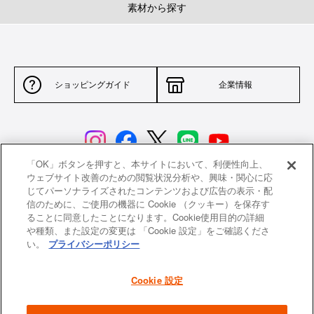
素材から探す
ショッピングガイド
企業情報
「OK」ボタンを押すと、本サイトにおいて、利便性向上、
ウェブサイト改善のための閲覧状況分析や、興味・関心に応
じてパーソナライズされたコンテンツおよび広告の表示・配
サイトポリシー
特定商取引法に基づく表示
信のために、ご使用の機器に Cookie （クッキー）を保存す
ることに同意したことになります。Cookie使用目的の詳細
並行輸入品について
個人情報保護方針
や種類、また設定の変更は 「Cookie 設定」をご確認くださ
い。
プライバシーポリシー
返品について
希望小売価格一覧
採用情報
ニュース
Cookie 設定
よくあるご質問
お問い合わせ