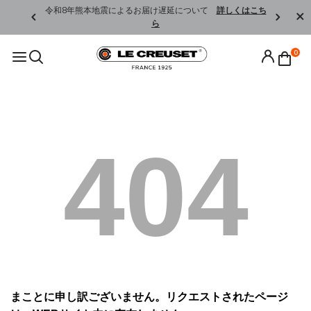
くはこちら
令和8年熊本地震によるお届け遅延について
詳しくはこち
ら
0
404
まことに申し訳ございません。リクエストされたページ