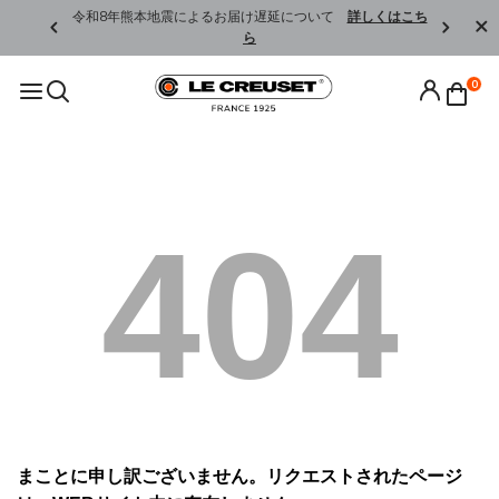
くはこちら
令和8年熊本地震によるお届け遅延について
詳しくはこち
ら
0
404
まことに申し訳ございません。リクエストされたページ