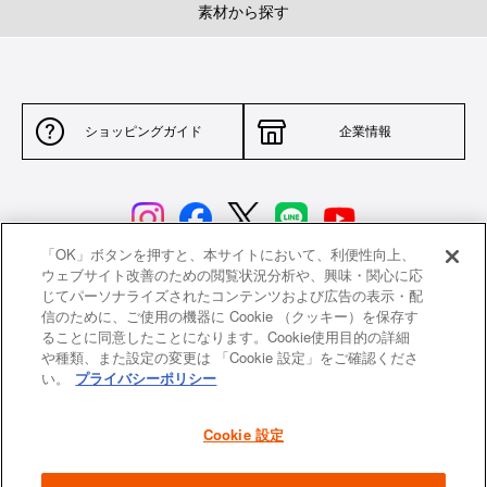
素材から探す
ショッピングガイド
企業情報
「OK」ボタンを押すと、本サイトにおいて、利便性向上、
ウェブサイト改善のための閲覧状況分析や、興味・関心に応
じてパーソナライズされたコンテンツおよび広告の表示・配
サイトポリシー
特定商取引法に基づく表示
信のために、ご使用の機器に Cookie （クッキー）を保存す
ることに同意したことになります。Cookie使用目的の詳細
並行輸入品について
個人情報保護方針
や種類、また設定の変更は 「Cookie 設定」をご確認くださ
い。
プライバシーポリシー
返品について
希望小売価格一覧
採用情報
ニュース
Cookie 設定
よくあるご質問
お問い合わせ