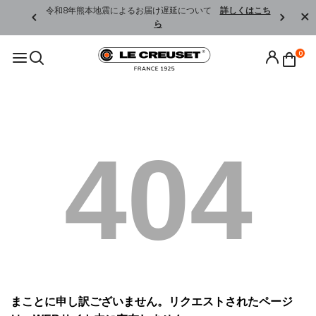
くはこちら
令和8年熊本地震によるお届け遅延について
詳しくはこち
ら
0
404
まことに申し訳ございません。リクエストされたページ