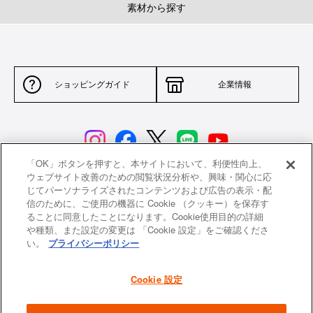
素材から探す
ショッピングガイド
企業情報
「OK」ボタンを押すと、本サイトにおいて、利便性向上、
ウェブサイト改善のための閲覧状況分析や、興味・関心に応
じてパーソナライズされたコンテンツおよび広告の表示・配
サイトポリシー
特定商取引法に基づく表示
信のために、ご使用の機器に Cookie （クッキー）を保存す
ることに同意したことになります。Cookie使用目的の詳細
並行輸入品について
個人情報保護方針
や種類、また設定の変更は 「Cookie 設定」をご確認くださ
い。
プライバシーポリシー
返品について
希望小売価格一覧
採用情報
ニュース
Cookie 設定
よくあるご質問
お問い合わせ