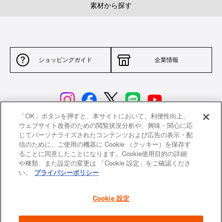
素材から探す
ショッピングガイド
企業情報
「OK」ボタンを押すと、本サイトにおいて、利便性向上、
ウェブサイト改善のための閲覧状況分析や、興味・関心に応
じてパーソナライズされたコンテンツおよび広告の表示・配
サイトポリシー
特定商取引法に基づく表示
信のために、ご使用の機器に Cookie （クッキー）を保存す
ることに同意したことになります。Cookie使用目的の詳細
並行輸入品について
個人情報保護方針
や種類、また設定の変更は 「Cookie 設定」をご確認くださ
い。
プライバシーポリシー
返品について
希望小売価格一覧
採用情報
ニュース
Cookie 設定
よくあるご質問
お問い合わせ