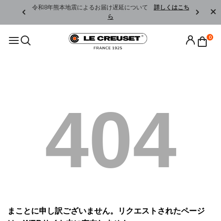
くはこちら
令和8年熊本地震によるお届け遅延について
詳しくはこち
ら
0
404
まことに申し訳ございません。リクエストされたページ