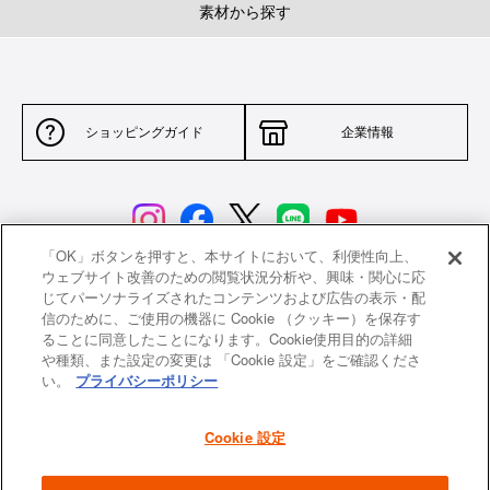
素材から探す
ショッピングガイド
企業情報
「OK」ボタンを押すと、本サイトにおいて、利便性向上、
ウェブサイト改善のための閲覧状況分析や、興味・関心に応
じてパーソナライズされたコンテンツおよび広告の表示・配
サイトポリシー
特定商取引法に基づく表示
信のために、ご使用の機器に Cookie （クッキー）を保存す
ることに同意したことになります。Cookie使用目的の詳細
並行輸入品について
個人情報保護方針
や種類、また設定の変更は 「Cookie 設定」をご確認くださ
い。
プライバシーポリシー
返品について
希望小売価格一覧
採用情報
ニュース
Cookie 設定
よくあるご質問
お問い合わせ