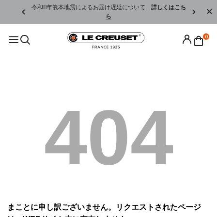
くはこちら
令和8年熊本地震によるお届け遅延について
詳しくはこち
ら
0
404
まことに申し訳ございません。リクエストされたページ