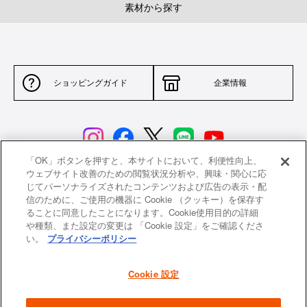
素材から探す
ショッピングガイド
企業情報
「OK」ボタンを押すと、本サイトにおいて、利便性向上、
ウェブサイト改善のための閲覧状況分析や、興味・関心に応
じてパーソナライズされたコンテンツおよび広告の表示・配
サイトポリシー
特定商取引法に基づく表示
信のために、ご使用の機器に Cookie （クッキー）を保存す
ることに同意したことになります。Cookie使用目的の詳細
並行輸入品について
個人情報保護方針
や種類、また設定の変更は 「Cookie 設定」をご確認くださ
い。
プライバシーポリシー
返品について
希望小売価格一覧
採用情報
ニュース
Cookie 設定
よくあるご質問
お問い合わせ