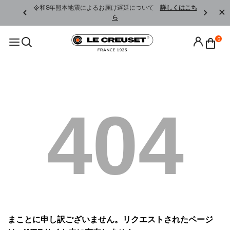
くはこちら
令和8年熊本地震によるお届け遅延について
詳しくはこち
ら
0
404
まことに申し訳ございません。リクエストされたページ