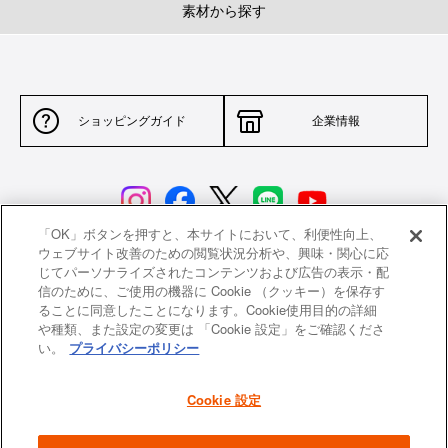
素材から探す
ショッピングガイド
企業情報
「OK」ボタンを押すと、本サイトにおいて、利便性向上、
ウェブサイト改善のための閲覧状況分析や、興味・関心に応
じてパーソナライズされたコンテンツおよび広告の表示・配
サイトポリシー
特定商取引法に基づく表示
信のために、ご使用の機器に Cookie （クッキー）を保存す
ることに同意したことになります。Cookie使用目的の詳細
並行輸入品について
個人情報保護方針
や種類、また設定の変更は 「Cookie 設定」をご確認くださ
い。
プライバシーポリシー
返品について
希望小売価格一覧
採用情報
ニュース
Cookie 設定
よくあるご質問
お問い合わせ