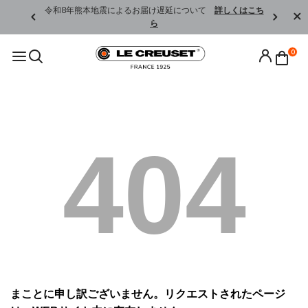
くはこちら
令和8年熊本地震によるお届け遅延について
詳しくはこち
ら
0
404
まことに申し訳ございません。リクエストされたページ