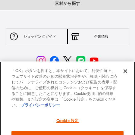
素材から探す
ショッピングガイド
企業情報
「OK」ボタンを押すと、本サイトにおいて、利便性向上、
ウェブサイト改善のための閲覧状況分析や、興味・関心に応
じてパーソナライズされたコンテンツおよび広告の表示・配
サイトポリシー
特定商取引法に基づく表示
信のために、ご使用の機器に Cookie （クッキー）を保存す
ることに同意したことになります。Cookie使用目的の詳細
並行輸入品について
個人情報保護方針
や種類、また設定の変更は 「Cookie 設定」をご確認くださ
い。
プライバシーポリシー
返品について
希望小売価格一覧
採用情報
ニュース
Cookie 設定
よくあるご質問
お問い合わせ