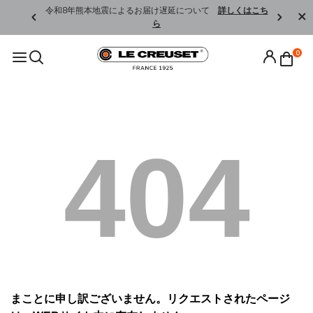
くはこちら
令和8年熊本地震によるお届け遅延について
詳しくはこち
ら
0
404
まことに申し訳ございません。リクエストされたページ