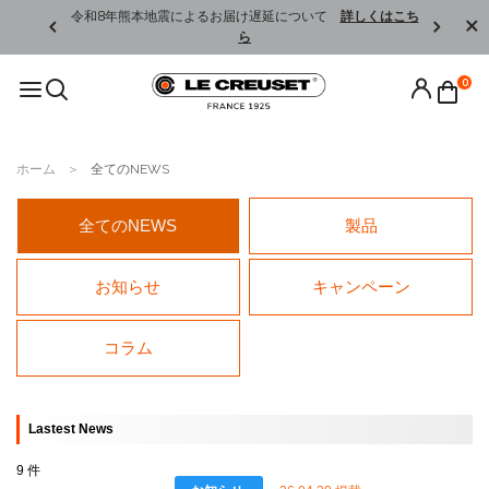
くはこちら
令和8年熊本地震によるお届け遅延について
詳しくはこち
ら
0
ホーム
全てのNEWS
全てのNEWS
製品
お知らせ
キャンペーン
コラム
Lastest News
9 件