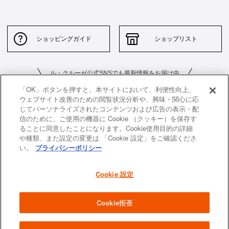
ショッピングガイド
ショップリスト
ル・クルーゼ公式SNSでも最新情報をお届け中
「OK」ボタンを押すと、本サイトにおいて、利便性向上、
ウェブサイト改善のための閲覧状況分析や、興味・関心に応
じてパーソナライズされたコンテンツおよび広告の表示・配
信のために、ご使用の機器に Cookie （クッキー）を保存す
ることに同意したことになります。Cookie使用目的の詳細
や種類、また設定の変更は 「Cookie 設定」をご確認くださ
お問い合わせ
サイトポリシー
い。
プライバシーポリシー
特定商取引法に基づく表示
並行輸入品について
Cookie 設定
個人情報保護方針
返品について
企業情報
Cookie拒否
All images and contents are © Le Creuset Japon KK. All rights reserved.