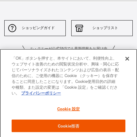
ショッピングガイド
ショップリスト
ル・クルーゼ公式SNSでも最新情報をお届け中
「OK」ボタンを押すと、本サイトにおいて、利便性向上、
ウェブサイト改善のための閲覧状況分析や、興味・関心に応
じてパーソナライズされたコンテンツおよび広告の表示・配
信のために、ご使用の機器に Cookie （クッキー）を保存す
ることに同意したことになります。Cookie使用目的の詳細
や種類、また設定の変更は 「Cookie 設定」をご確認くださ
お問い合わせ
サイトポリシー
い。
プライバシーポリシー
特定商取引法に基づく表示
並行輸入品について
Cookie 設定
個人情報保護方針
返品について
企業情報
Cookie拒否