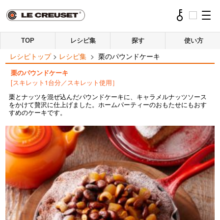
TOP
レシピ集
探す
使い方
レシピトップ
>
レシピ集
>
栗のパウンドケーキ
栗のパウンドケーキ
[スキレット1台分／スキレット使用］
栗とナッツを混ぜ込んだパウンドケーキに、キャラメルナッツソース
をかけて贅沢に仕上げました。ホームパーティーのおもたせにもおす
すめのケーキです。