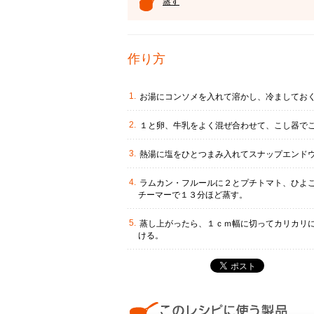
蒸す
作り方
お湯にコンソメを入れて溶かし、冷ましてお
１と卵、牛乳をよく混ぜ合わせて、こし器で
熱湯に塩をひとつまみ入れてスナップエンド
ラムカン・フルールに２とプチトマト、ひよ
チーマーで１３分ほど蒸す。
蒸し上がったら、１ｃｍ幅に切ってカリカリ
ける。