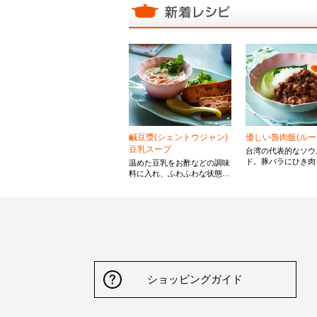
鹹豆漿(シェントウジャン)
優しい魯肉飯(ルー
豆乳スープ
台湾の代表的なソウ
ド。豚バラにひき肉
温めた豆乳をお酢などの調味
アレンジすることで
料に入れ、ふわふわな状態に
みが増し、食感も楽
した台湾の定番朝食スープ。
す。氷砂糖を使うこ
台湾では揚げパンなどをトッ
深みとコクが広がり
ピングにしますが、お好みの
む味付けです。
パンを揚げてつけて召し上が
っていただいてもおいしいで
す。
ショッピングガイド