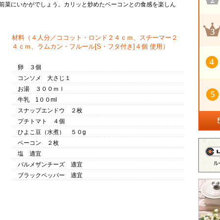
前菜にいかがでしょう。カリッと炒めたベーコンとの食感を楽しん
材料
（４人分／ココット・ロンド２４ｃｍ、スチーマー２
４ｃｍ、ラムカン・フルール[S・フタ付き]４個 使用）
卵 ３個
コンソメ 大さじ１
お湯 ３００ｍｌ
牛乳 1００ml
スナップエンドウ ２枚
プチトマト ４個
ひよこ豆（水煮） ５０g
ベーコン ２枚
塩 適宜
パルメザンチーズ 適宜
ブラックペッパー 適宜