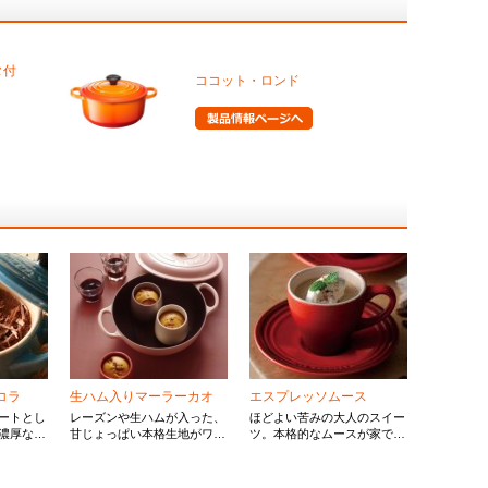
タ付
ココット・ロンド
コラ
生ハム入りマーラーカオ
エスプレッソムース
ートとし
レーズンや生ハムが入った、
ほどよい苦みの大人のスイー
濃厚なチ
甘じょっぱい本格生地がワイ
ツ。本格的なムースが家で簡
味わいの
ンにぴったりとあう一品。
単に作れます。食後のデザー
トにオススメです。