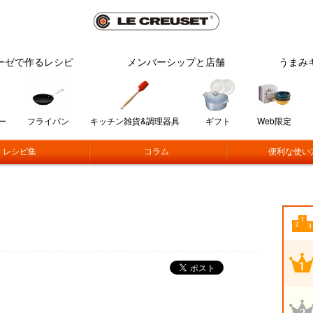
ーゼで作るレシピ
メンバーシップと店舗
うまみ
ー
フライパン
キッチン雑貨&調理器具
ギフト
Web限定
レシピ集
コラム
便利な使い