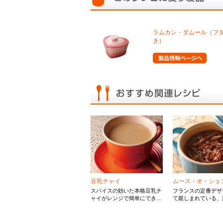
ラムカン・ダムール（フ
き）
豆乳チャイ
ムース・オ・ショ
スパイスの効いた本格豆乳チ
フランスの定番デザ
ャイがレンジで簡単にできま
て親しまれている、
す。メイプルシロップやはち
ョコレートが贅沢な
みつで甘さを加えてお好みの
ムースです。
味に。