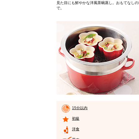
見た目にも鮮やかな洋風茶碗蒸し。おもてなしの
で。
15分以内
初級
洋食