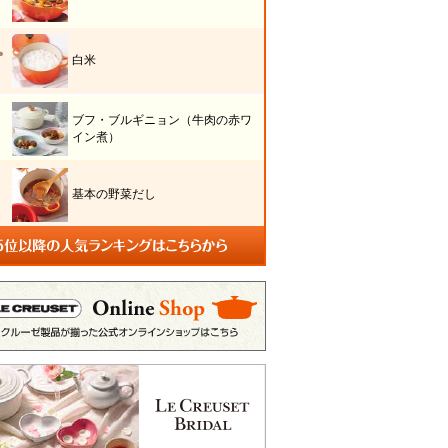
白米
ブフ・ブルギニョン（牛肉の赤ワ
イン煮）
基本の野菜だし