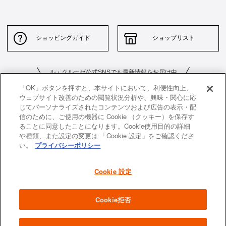
ショッピングガイド
ショップリスト
ル・クルーゼ公式SNSでも最新情報をお届け中
「OK」ボタンを押すと、本サイトにおいて、利便性向上、
ウェブサイト改善のための閲覧状況分析や、興味・関心に応
じてパーソナライズされたコンテンツおよび広告の表示・配
信のために、ご使用の機器に Cookie （クッキー）を保存す
ることに同意したことになります。Cookie使用目的の詳細
や種類、また設定の変更は 「Cookie 設定」をご確認くださ
お問い合わせ
サイトポリシー
い。
プライバシーポリシー
特定商取引法に基づく表示
並行輸入品について
Cookie 設定
個人情報保護方針
返品について
企業情報
Cookie拒否
All images and contents are © Le Creuset Japon KK. All rights reserved.