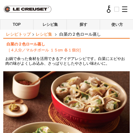
TOP
レシピ集
探す
使い方
レシピトップ
>
レシピ集
>
白菜の２色ロール蒸し
白菜の２色ロール蒸し
［４人分／マルチボール １５cm 各１個分]
お鍋で余った食材を活用できるアイデアレシピです。白菜にエビやお
肉の味がよくしみ込み、さっぱりとしたやさしい味わいに。