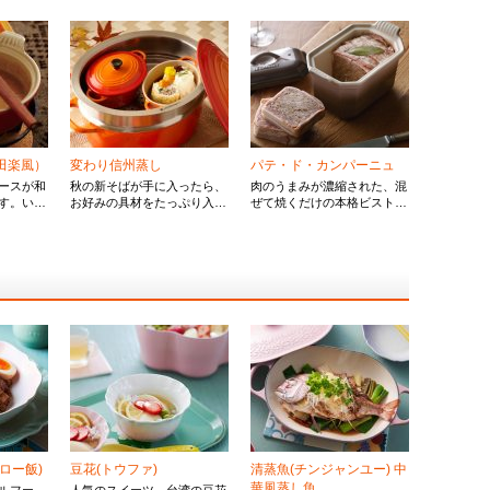
田楽風）
変わり信州蒸し
パテ・ド・カンパーニュ
ースが和
秋の新そばが手に入ったら、
肉のうまみが濃縮された、混
す。いろ
お好みの具材をたっぷり入れ
ぜて焼くだけの本格ビストロ
可能な、
た変わり信州蒸しはいかが？
メニュー。
しんで。
ほっこりと味わい深い和食の
一品です。
ロー飯)
豆花(トウファ)
清蒸魚(チンジャンユー) 中
華風蒸し魚