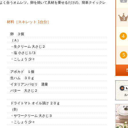
よく合うオムレツ。卵を焼いて具材を乗せるだけの、簡単クイックレ
材料
［スキレット 1台分］
卵 ３個
（Ａ）
・生クリーム 大さじ２
・塩 小さじ１/３
・こしょう 少々
アボカド １個
生ハム ３０ｇ
イタリアンパセリ 適量
バター 大さじ２
ドライトマト オイル漬け ２０ｇ
（B）
・サワークリーム 大さじ３
・こしょう 少々