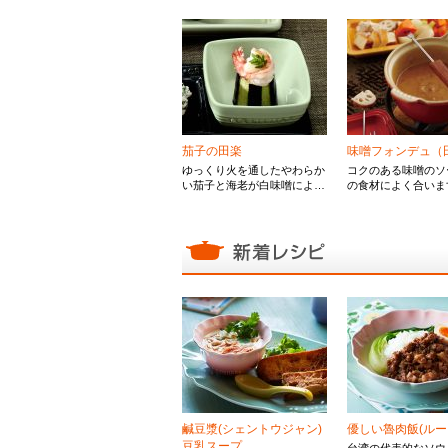
茄子の田楽
味噌フォンデュ（
ゆっくり火を通したやわらか
コクのある味噌のソ
い茄子と海老が白味噌によく
の食材によく合いま
合う一品。 トッピングの柚
んな食材でアレンジ
子の香りが素材の旨みを引き
和風フォンデュを楽
立てます。
鹹豆漿(シェントウジャン)
優しい魯肉飯(ルー
豆乳スープ