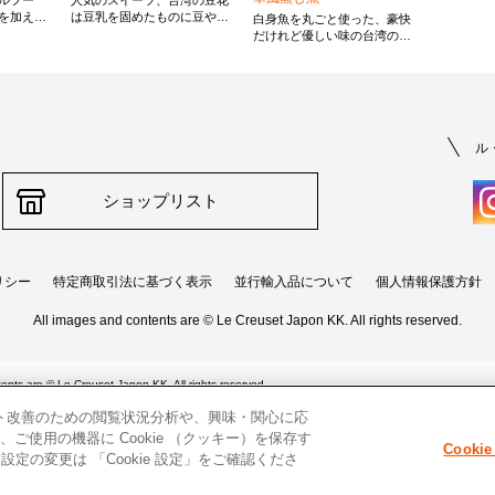
ルフー
人気のスイーツ、台湾の豆花
を加えて
は豆乳を固めたものに豆や白
白身魚を丸ごと使った、豪快
よりうま
玉団子、タピオカなどをのせ
だけれど優しい味の台湾の家
しめま
てシロップをかけたもので
庭料理です。今回は鯛を使用
とで味に
す。今回は春らしく、いちご
していますが、魚は旬のもの
ご飯が進
を練り込んだ白玉と生のいち
に変えても良いですし、小さ
ごをトッピングし、ジャスミ
めの魚2匹でも作れます。
ン茶のシロップで色と香りを
楽しめるようアレンジしまし
ル
た。
ショップリスト
リシー
特定商取引法に基づく表示
並行輸入品について
個人情報保護方針
All images and contents are © Le Creuset Japon KK. All rights reserved.
ents are © Le Creuset Japon KK. All rights reserved.
ト改善のための閲覧状況分析や、興味・関心に応
使用の機器に Cookie （クッキー）を保存す
Cooki
定の変更は 「Cookie 設定」をご確認くださ