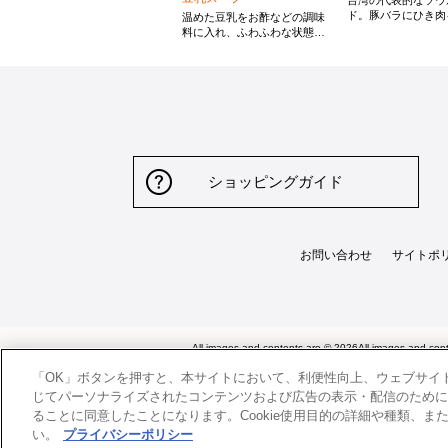
台湾の代表的なソウ
ド。豚バラにひき肉
温めた豆乳をお酢などの調味
アレンジすることで
料に入れ、ふわふわな状態に
みが増し、食感も楽
した台湾の定番朝食スープ。
す。氷砂糖を使うこ
台湾では揚げパンなどをトッ
深みとコクが広がり
ピングにしますが、お好みの
む味付けです。
パンを揚げてつけて召し上が
っていただいてもおいしいで
す。
ショッピングガイド
お問い合わせ
サイトポ
All images and contents are © 2026All images and cont
「OK」ボタンを押すと、本サイトにおいて、利便性向上、ウェブサイ
じてパーソナライズされたコンテンツおよび広告の表示・配信のために、ご
ることに同意したことになります。Cookie使用目的の詳細や種類、また設
い。
プライバシーポリシー