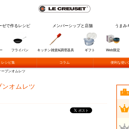
ーゼで作るレシピ
メンバーシップと店舗
うまみ
ー
フライパン
キッチン雑貨&調理器具
ギフト
Web限定
レシピ集
コラム
便利な使い
オープンオムレツ
プンオムレツ