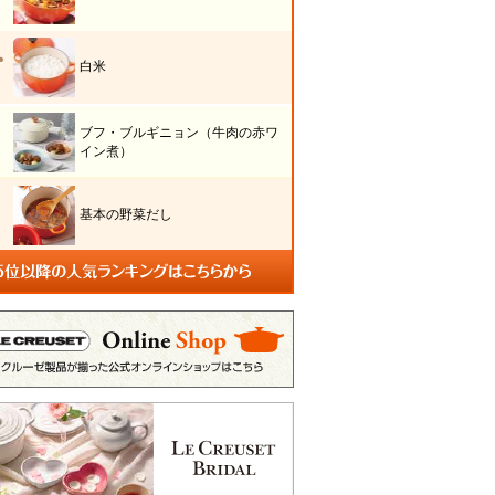
白米
ブフ・ブルギニョン（牛肉の赤ワ
イン煮）
基本の野菜だし