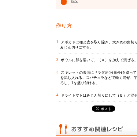
焼く
作り方
アボカドは種と皮を取り除き、大きめの角切
みじん切りにする。
ボウルに卵を溶いて、（Ａ）を加えて混ぜる
スキレットの表面にサラダ油(分量外)を塗っ
を流し入れる。スパチュラなどで軽く混ぜ、
ろし、1を盛り付ける。
ドライトマトはみじん切りにして（Ｂ）と混