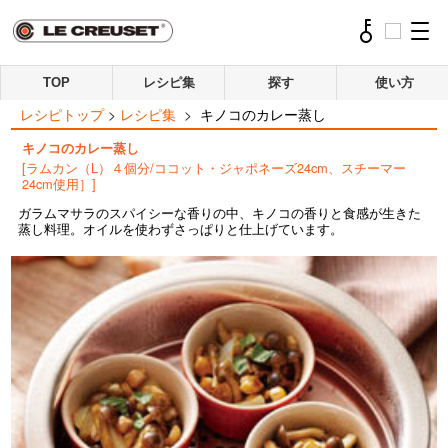
TOP
レシピ集
探す
使い方
レシピトップ
>
レシピ集
>
キノコのカレー蒸し
キノコのカレー蒸し
[ラムカン（L）４個分/ココット・ジャポネーズ24cm、スチーマー
24cm使用］]
ガラムマサラのスパイシーな香りの中、キノコの香りと食感が生きた
蒸し料理。オイルを使わずさっぱりと仕上げています。