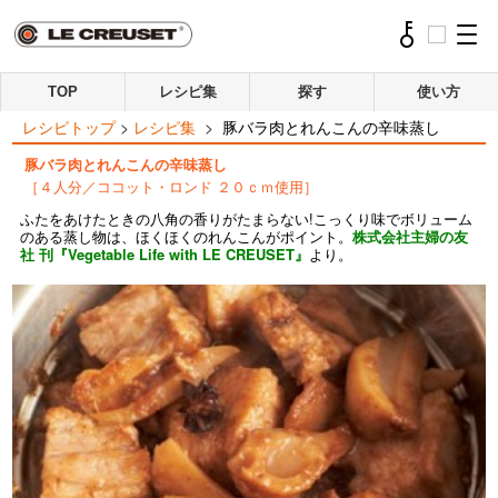
TOP
レシピ集
探す
使い方
レシピトップ
>
レシピ集
>
豚バラ肉とれんこんの辛味蒸し
豚バラ肉とれんこんの辛味蒸し
［４人分／ココット・ロンド ２０ｃｍ使用］
ふたをあけたときの八角の香りがたまらない!こっくり味でボリューム
のある蒸し物は、ほくほくのれんこんがポイント。
株式会社主婦の友
社 刊『Vegetable Life with LE CREUSET』
より。