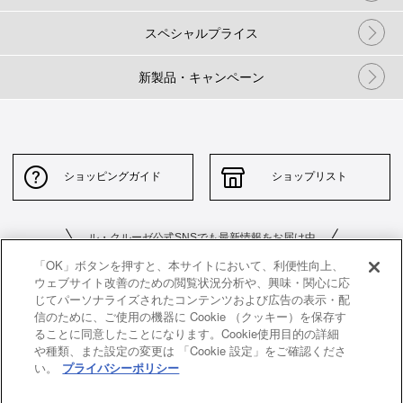
スペシャルプライス
新製品・キャンペーン
ショッピングガイド
ショップリスト
ル・クルーゼ公式SNSでも最新情報をお届け中
「OK」ボタンを押すと、本サイトにおいて、利便性向上、
ウェブサイト改善のための閲覧状況分析や、興味・関心に応
じてパーソナライズされたコンテンツおよび広告の表示・配
信のために、ご使用の機器に Cookie （クッキー）を保存す
ることに同意したことになります。Cookie使用目的の詳細
や種類、また設定の変更は 「Cookie 設定」をご確認くださ
お問い合わせ
サイトポリシー
い。
プライバシーポリシー
特定商取引法に基づく表示
並行輸入品について