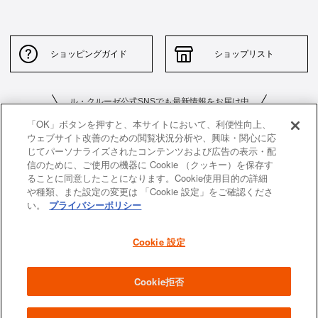
ショッピングガイド
ショップリスト
ル・クルーゼ公式SNSでも最新情報をお届け中
「OK」ボタンを押すと、本サイトにおいて、利便性向上、
ウェブサイト改善のための閲覧状況分析や、興味・関心に応
じてパーソナライズされたコンテンツおよび広告の表示・配
信のために、ご使用の機器に Cookie （クッキー）を保存す
ることに同意したことになります。Cookie使用目的の詳細
や種類、また設定の変更は 「Cookie 設定」をご確認くださ
お問い合わせ
サイトポリシー
い。
プライバシーポリシー
特定商取引法に基づく表示
並行輸入品について
Cookie 設定
個人情報保護方針
返品について
企業情報
Cookie拒否
All images and contents are © Le Creuset Japon KK. All rights reserved.