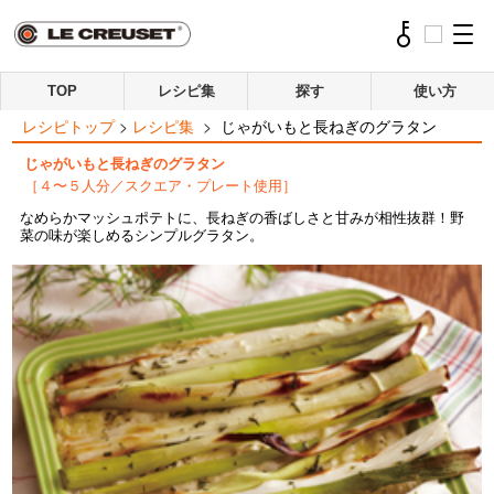
TOP
レシピ集
探す
使い方
レシピトップ
>
レシピ集
>
じゃがいもと長ねぎのグラタン
じゃがいもと長ねぎのグラタン
［４〜５人分／スクエア・プレート使用］
なめらかマッシュポテトに、長ねぎの香ばしさと甘みが相性抜群！野
菜の味が楽しめるシンプルグラタン。