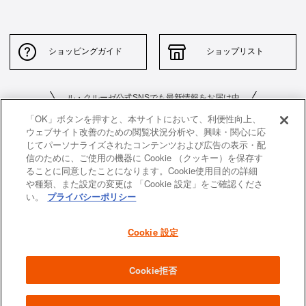
ショッピングガイド
ショップリスト
ル・クルーゼ公式SNSでも最新情報をお届け中
「OK」ボタンを押すと、本サイトにおいて、利便性向上、
ウェブサイト改善のための閲覧状況分析や、興味・関心に応
じてパーソナライズされたコンテンツおよび広告の表示・配
信のために、ご使用の機器に Cookie （クッキー）を保存す
ることに同意したことになります。Cookie使用目的の詳細
や種類、また設定の変更は 「Cookie 設定」をご確認くださ
お問い合わせ
サイトポリシー
い。
プライバシーポリシー
特定商取引法に基づく表示
並行輸入品について
Cookie 設定
個人情報保護方針
返品について
企業情報
Cookie拒否
All images and contents are © Le Creuset Japon KK. All rights reserved.