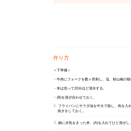
作り方
＜下準備＞
・牛肉にフォークを数ヶ所刺し、塩、粉山椒の順
・米は洗って20分ほど浸水する。
・(B)を混ぜ合わせておく。
フライパンにサラダ油を中火で熱し、肉を入
抜きをしておく。
鍋に水気をきった米、(A)を入れてひと混ぜ