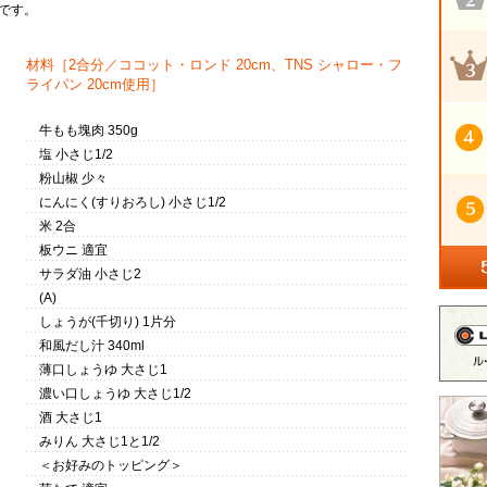
です。
材料
［2合分／ココット・ロンド 20cm、TNS シャロー・フ
ライパン 20cm使用］
牛もも塊肉 350g
塩 小さじ1/2
粉山椒 少々
にんにく(すりおろし) 小さじ1/2
米 2合
板ウニ 適宜
サラダ油 小さじ2
(A)
しょうが(千切り) 1片分
和風だし汁 340ml
薄口しょうゆ 大さじ1
濃い口しょうゆ 大さじ1/2
酒 大さじ1
みりん 大さじ1と1/2
＜お好みのトッピング＞