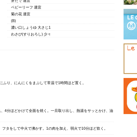
芽たで 適宜
ベビーリーフ 適宜
菊の花 適宜
(B)
濃い口しょうゆ 大さじ1
わさび(すりおろし) 少々
にふり、にんにくをまぶして常温で1時間ほど置く。
れ、4分ほどかけて全面を焼く。一旦取り出し、熱湯をサッとかけ、油
し、フタをして中火で沸かす。1の肉を加え、弱火で10分ほど炊く。