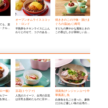
オープンオムライスココッ
焼ききのこの汁物・漬けま
ト・ロンド
ぐろの温(ぬく)寿司
ても、楽
・クルー
半熟卵をチキンライスにふん
すだちの爽やかな風味ときの
炊き
わりとのせて、コクのある特
この香ばしさが美味しいお吸
やかなご
製のソースをたっぷりかけて
い物。漬けまぐろをのせたご
司です。
いただきます。
飯で和の食卓を楽しみましょ
う。
ロー飯)
豆花(トウファ)
清蒸魚(チンジャンユー) 中
華風蒸し魚
ルフー
人気のスイーツ、台湾の豆花
を加えて
は豆乳を固めたものに豆や白
白身魚を丸ごと使った、豪快
よりうま
玉団子、タピオカなどをのせ
だけれど優しい味の台湾の家
しめま
てシロップをかけたもので
庭料理です。今回は鯛を使用