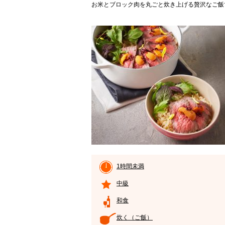
お米とブロック肉を丸ごと炊き上げる贅沢なご飯
1時間未満
中級
和食
炊く（ご飯）