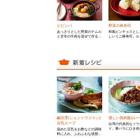
ビビンバ
野菜の棒寿司
あっさりとした野菜のナムル
和風ピンチョスとし
と甘辛の牛肉を混ぜて作る韓
しいミニ棒寿司。ル
国の定番料理です。
ゼの鋳物ホーロー鍋で 
あげたふっくらつや
飯で作る絶品のお寿
鹹豆漿(シェントウジャン)
優しい魯肉飯(ルー
豆乳スープ
台湾の代表的なソウ
ド。豚バラにひき肉
温めた豆乳をお酢などの調味
アレンジすることで
料に入れ、ふわふわな状態に
みが増し、食感も楽
した台湾の定番朝食スープ。