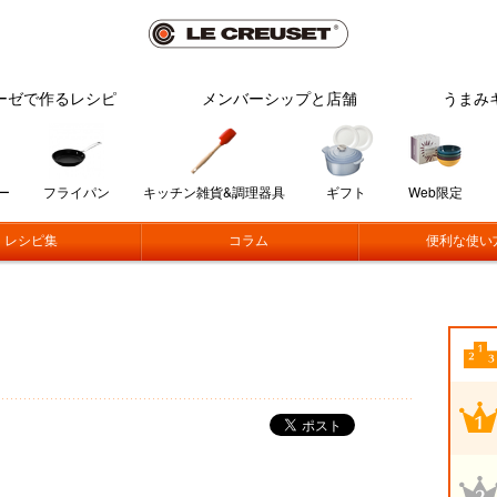
ーゼで作るレシピ
メンバーシップと店舗
うまみ
ー
フライパン
キッチン雑貨&調理器具
ギフト
Web限定
レシピ集
コラム
便利な使い