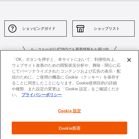
ショッピングガイド
ショップリスト
ル・クルーゼ公式SNSでも最新情報をお届け中
「OK」ボタンを押すと、本サイトにおいて、利便性向上、
ウェブサイト改善のための閲覧状況分析や、興味・関心に応
じてパーソナライズされたコンテンツおよび広告の表示・配
信のために、ご使用の機器に Cookie （クッキー）を保存す
ることに同意したことになります。Cookie使用目的の詳細
や種類、また設定の変更は 「Cookie 設定」をご確認くださ
お問い合わせ
サイトポリシー
い。
プライバシーポリシー
特定商取引法に基づく表示
並行輸入品について
Cookie 設定
個人情報保護方針
返品について
企業情報
Cookie拒否