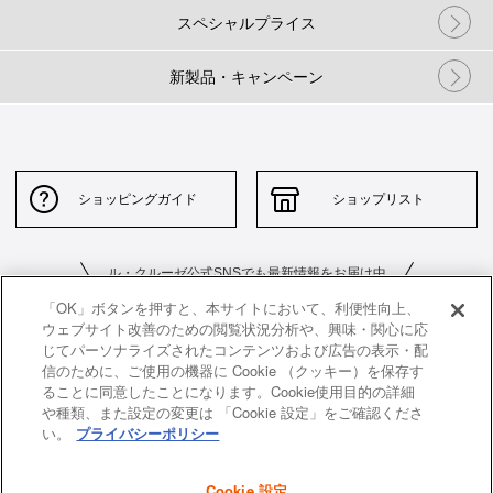
スペシャルプライス
新製品・キャンペーン
ショッピングガイド
ショップリスト
ル・クルーゼ公式SNSでも最新情報をお届け中
「OK」ボタンを押すと、本サイトにおいて、利便性向上、
ウェブサイト改善のための閲覧状況分析や、興味・関心に応
じてパーソナライズされたコンテンツおよび広告の表示・配
信のために、ご使用の機器に Cookie （クッキー）を保存す
ることに同意したことになります。Cookie使用目的の詳細
や種類、また設定の変更は 「Cookie 設定」をご確認くださ
お問い合わせ
サイトポリシー
い。
プライバシーポリシー
特定商取引法に基づく表示
並行輸入品について
Cookie 設定