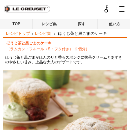
TOP
レシピ集
探す
使い方
レシピトップ
>
レシピ集
>
ほうじ茶と黒ごまのケーキ
ほうじ茶と黒ごまのケーキ
［ラムカン・フルール（S・フタ付き） ２個分］
ほうじ茶と黒ごまがほんのりと香るスポンジに抹茶クリームとあずき
のやさしい甘み。上品な大人のデザートです。