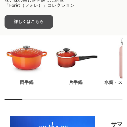
深い森の美しさを纏った新色
「Forêt（フォレ）」コレクション
詳しくはこちら
両手鍋
片手鍋
水筒・スー
サマ