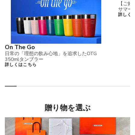
【ご好
サマー
詳しく
On The Go
日常の「理想の飲み心地」を追求したOTG
350mlタンブラー
詳しくはこちら
贈り物を選ぶ