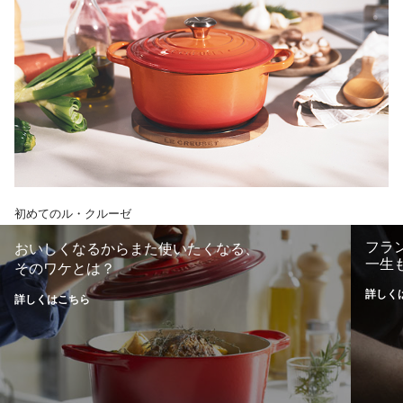
初めてのル・クルーゼ
フラ
おいしくなるからまた使いたくなる、
一生
そのワケとは？
詳しく
詳しくはこちら