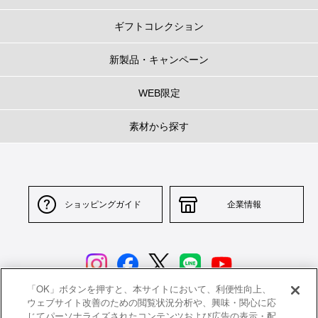
ギフトコレクション
新製品・キャンペーン
WEB限定
素材から探す
ショッピングガイド
企業情報
「OK」ボタンを押すと、本サイトにおいて、利便性向上、
ウェブサイト改善のための閲覧状況分析や、興味・関心に応
じてパーソナライズされたコンテンツおよび広告の表示・配
サイトポリシー
特定商取引法に基づく表示