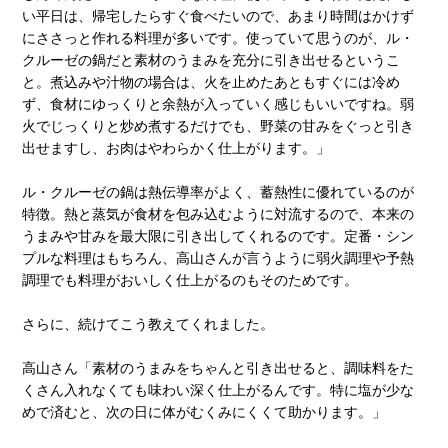
い平日は、帰宅したらすぐ食べたいので、あまり時間はかけず
にささっと作れる料理が多いです。使っていて思うのが、ル・
クルーゼの鍋だと素材のうまみを充分に引き出せるというこ
と。煮込みや汁物の場合は、火を止めたあともすぐには冷め
ず、食材にゆっくりと余熱が入っていく感じもいいですね。弱
火でじっくりと炒め煮するだけでも、野菜の甘みをぐっと引き
出せますし、お肉はやわらかく仕上がります。」
ル・クルーゼの鍋は熱伝導率がよく、蓄熱性に優れているのが
特徴。熱と蒸気が食材を包み込むように対流するので、本来の
うまみや甘みを最大限に引き出してくれるのです。定番・シン
プルな料理はもちろん、高山さんが言うように弱火調理や予熱
調理でも料理がおいしく仕上がるのもそのためです。
さらに、続けてこう教えてくれました。
高山さん「素材のうまみをちゃんと引き出せると、調味料をた
くさん入れなくても味わい深く仕上がるんです。特に塩が少な
めで済むと、次の日に体がむくみにくくて助かります。」