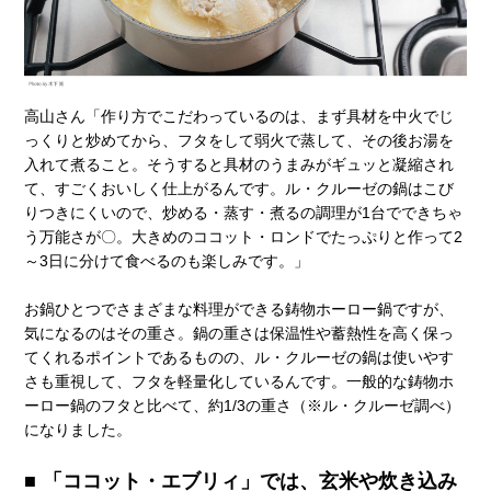
高山さん「作り方でこだわっているのは、まず具材を中火でじ
っくりと炒めてから、フタをして弱火で蒸して、その後お湯を
入れて煮ること。そうすると具材のうまみがギュッと凝縮され
て、すごくおいしく仕上がるんです。ル・クルーゼの鍋はこび
りつきにくいので、炒める・蒸す・煮るの調理が1台でできちゃ
う万能さが〇。大きめのココット・ロンドでたっぷりと作って2
～3日に分けて食べるのも楽しみです。」
お鍋ひとつでさまざまな料理ができる鋳物ホーロー鍋ですが、
気になるのはその重さ。鍋の重さは保温性や蓄熱性を高く保っ
てくれるポイントであるものの、ル・クルーゼの鍋は使いやす
さも重視して、フタを軽量化しているんです。一般的な鋳物ホ
ーロー鍋のフタと比べて、約1/3の重さ（※ル・クルーゼ調べ）
になりました。
「ココット・エブリィ」では、玄米や炊き込み