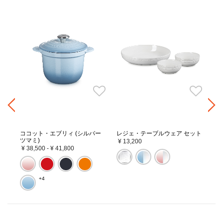
セッ
ベ
ト
¥ 
ココット・エブリィ (シルバー
レジェ・テーブルウェア セット
ツマミ)
¥ 13,200
¥ 38,500
-
¥ 41,800
+4