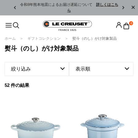
くはこちら
令和8年熊本地震によるお届け遅延について
詳しくはこち
ら
0
ホーム
ギフトコレクション
熨斗（のし）がけ対象製品
熨斗（のし）がけ対象製品
絞り込み
表示順
52 件の結果