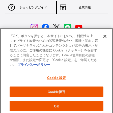
ショッピングガイド
企業情報
「OK」ボタンを押すと、本サイトにおいて、利便性向上、
ウェブサイト改善のための閲覧状況分析や、興味・関心に応
じてパーソナライズされたコンテンツおよび広告の表示・配
サイトポリシー
特定商取引法に基づく表示
信のために、ご使用の機器に Cookie （クッキー）を保存す
ることに同意したことになります。Cookie使用目的の詳細
並行輸入品について
個人情報保護方針
や種類、また設定の変更は 「Cookie 設定」をご確認くださ
い。
プライバシーポリシー
返品について
希望小売価格一覧
採用情報
ニュース
Cookie 設定
よくあるご質問
お問い合わせ
Cookie拒否
All images and contents are © Le Creuset Japon KK. All rights reserved.
OK