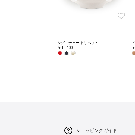
カシアウッド・マグネティッ
シグニチャー トリベット
ット (4枚入り)
¥ 15,400
¥
ショッピングガイド