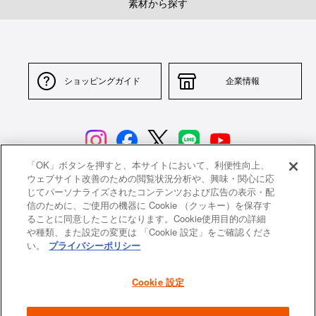
素材から探す
ショッピングガイド
企業情報
「OK」ボタンを押すと、本サイトにおいて、利便性向上、
ウェブサイト改善のための閲覧状況分析や、興味・関心に応
じてパーソナライズされたコンテンツおよび広告の表示・配
サイトポリシー
特定商取引法に基づく表示
信のために、ご使用の機器に Cookie （クッキー）を保存す
ることに同意したことになります。Cookie使用目的の詳細
並行輸入品について
個人情報保護方針
や種類、また設定の変更は 「Cookie 設定」をご確認くださ
い。
プライバシーポリシー
返品について
希望小売価格一覧
採用情報
ニュース
Cookie 設定
よくあるご質問
お問い合わせ