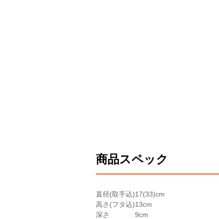
商品スペック
直径(取手込)
17(33)cm
高さ(フタ込)
13cm
深さ
9cm