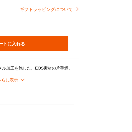
ギフトラッピングについて
ートに入れる
メル加工を施した、EOS素材の片手鍋。
なりにくく、鋳物ホーローウェアと比べて軽いため、手軽にお使いいただけます。
ご家族の方にも便利なサイズ。
理、少量の野菜の下ゆでや温め直し、ゆで卵や出汁をとることにも最適です。