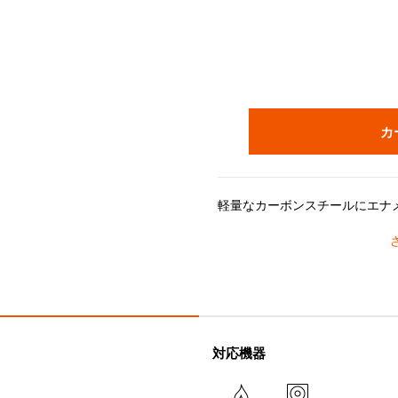
カ
軽量なカーボンスチールにエナ
人間工学に基づいて設計された握りやすいロングハンドルで熱く
14cmは一人暮らしや少人数の
熱伝導がよくお湯が早く沸くので、一人分の麺類や、スープの調
対応機器