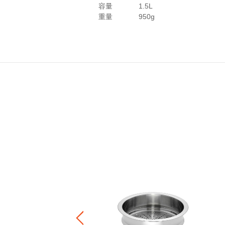
容量
1.5L
重量
950g
・エブリィ インナーリッド