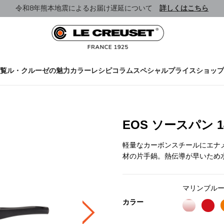
令和8年熊本地震によるお届け遅延について
詳しくはこちら
覧
ル・クルーゼの魅力
カラー
レシピ
コラム
スペシャルプライス
ショップ
EOS ソースパン 
軽量なカーボンスチールにエナメル加工
材の片手鍋。熱伝導が早いため
マリンブル
カラー