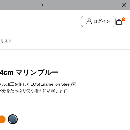
￥11,0
0
ログイン
リスト
14cm マリンブルー
を施したEOS(Enamel on Steel)素
水分をたっぷり使う場面に活躍します。
ー
selected