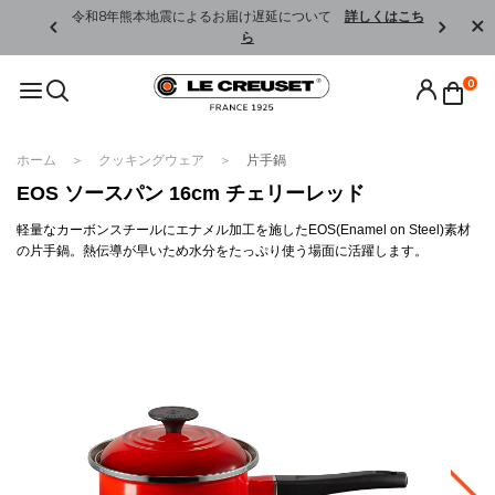
くはこちら
令和8年熊本地震によるお届け遅延について
詳しくはこち
ら
0
ホーム
クッキングウェア
片手鍋
EOS ソースパン 16cm チェリーレッド
軽量なカーボンスチールにエナメル加工を施したEOS(Enamel on Steel)素材
の片手鍋。熱伝導が早いため水分をたっぷり使う場面に活躍します。