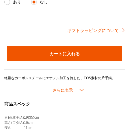
あり
なし
ギフトラッピングについて
カートに入れる
軽量なカーボンスチールにエナメル加工を施した、EOS素材の片手鍋。
人間工学に基づいて設計された握りやすいロングハンドルで熱くなりにくく、鋳物ホーローウェアと比べて軽いため、手軽にお使いいただけます。
16cmは2名分のパスタや麺をゆでたり、野菜をさっとゆでるのに最適なサイズです。
商品スペック
直径(取手込)
19(35)cm
高さ(フタ込)
16cm
深さ
11cm