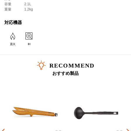
容量
2.1L
重量
1.2kg
対応機器
直火
IH
RECOMMEND
おすすめ製品