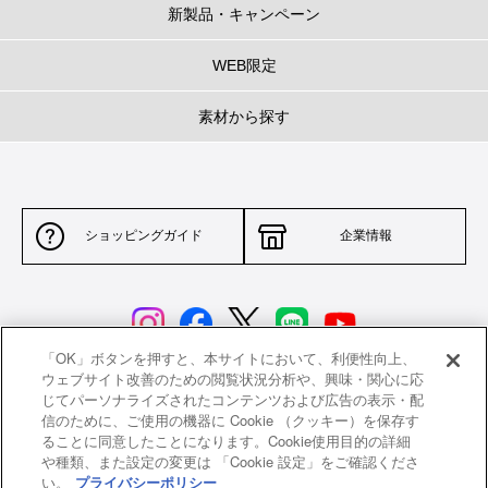
新製品・キャンペーン
WEB限定
素材から探す
ショッピングガイド
企業情報
「OK」ボタンを押すと、本サイトにおいて、利便性向上、
ウェブサイト改善のための閲覧状況分析や、興味・関心に応
じてパーソナライズされたコンテンツおよび広告の表示・配
サイトポリシー
特定商取引法に基づく表示
信のために、ご使用の機器に Cookie （クッキー）を保存す
ることに同意したことになります。Cookie使用目的の詳細
並行輸入品について
個人情報保護方針
や種類、また設定の変更は 「Cookie 設定」をご確認くださ
い。
プライバシーポリシー