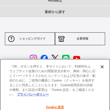
WEB限定
素材から探す
ショッピングガイド
企業情報
「OK」ボタンを押すと、本サイトにおいて、利便性向上、
ウェブサイト改善のための閲覧状況分析や、興味・関心に応
じてパーソナライズされたコンテンツおよび広告の表示・配
サイトポリシー
特定商取引法に基づく表示
信のために、ご使用の機器に Cookie （クッキー）を保存す
ることに同意したことになります。Cookie使用目的の詳細
並行輸入品について
個人情報保護方針
や種類、また設定の変更は 「Cookie 設定」をご確認くださ
い。
プライバシーポリシー
返品について
希望小売価格一覧
採用情報
ニュース
Cookie 設定