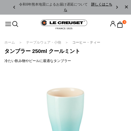
くはこちら
令和8年熊本地震によるお届け遅延について
詳しくはこち
ら
0
ホーム
テーブルウェア・小物
コーヒー・ティー
タンブラー 250ml クールミント
冷たい飲み物やビールに最適なタンブラー