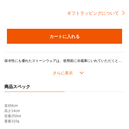
ギフトラッピングについて
カートに入れる
保冷性にも優れたストーンウェアは、使用前に冷蔵庫にいれていただくと、冷たいドリンクの温度を長くキープしたまま楽しむことができます。 底面が丸く仕上げられているので、ビールの泡が立ちやすい構造で、握りやすさにもこだわったデザインです。
ル・クルーゼのストーンウェアは耐熱耐冷に優れ、冷蔵・冷凍を始め、電子レンジ・オーブンを活用した幅広い料理シーンに対応し、デザインやカラーに加え機能性や耐久性が魅力です。
商品スペック
直径
8cm
高さ
14cm
容量
250ml
重量
310g