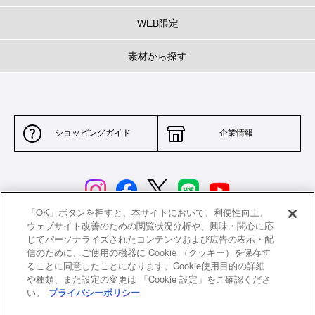
WEB限定
素材から探す
ショッピングガイド
企業情報
「OK」ボタンを押すと、本サイトにおいて、利便性向上、
ウェブサイト改善のための閲覧状況分析や、興味・関心に応
じてパーソナライズされたコンテンツおよび広告の表示・配
サイトポリシー
特定商取引法に基づく表示
信のために、ご使用の機器に Cookie （クッキー）を保存す
ることに同意したことになります。Cookie使用目的の詳細
並行輸入品について
個人情報保護方針
や種類、また設定の変更は 「Cookie 設定」をご確認くださ
い。
プライバシーポリシー
返品について
希望小売価格一覧