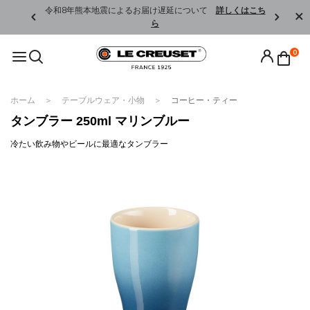
くはこちら
令和8年熊本地震によるお届け遅延について
詳しくはこち
ら
0
ホーム
テーブルウェア・小物
コーヒー・ティー
タンブラー 250ml マリンブルー
冷たい飲み物やビールに最適なタンブラー