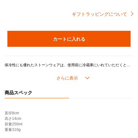
ギフトラッピングについて
カートに入れる
保冷性にも優れたストーンウェアは、使用前に冷蔵庫にいれていただくと、冷たいドリンクの温度を長くキープしたまま楽しむことができます。 底面が丸く仕上げられているので、ビールの泡が立ちやすい構造で、握りやすさにもこだわったデザインです。
ル・クルーゼのストーンウェアは耐熱耐冷に優れ、冷蔵・冷凍を始め、電子レンジ・オーブンを活用した幅広い料理シーンに対応し、デザインやカラーに加え機能性や耐久性が魅力です。
商品スペック
直径
8cm
高さ
14cm
容量
250ml
重量
310g