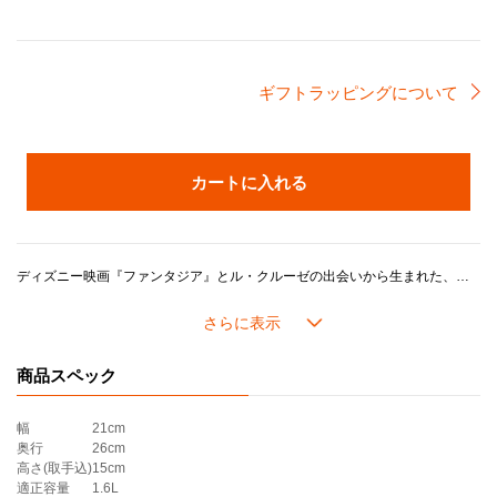
ギフトラッピングについて
カートに入れる
ディズニー映画『ファンタジア』とル・クルーゼの出会いから生まれた、特別な「ケトル・クラシック」。クラシカルで美しいフォルムに、夜空を思わせる深みのある青色「ニュイ」をカラーリングしたケトルには、魔法使い姿のミッキーマウスと「ほうき」のキャラクターが愛らしく描かれ、お湯を沸かす度にファンタジックな気分をお楽しみいただけます。お湯が沸くと、笛の音で知らせてくれる機能付きです。使いやすさはそのままに、キッチンに彩りを添え、日常をちょっと楽しくしてくれるケトルです。
商品スペック
幅
21cm
奥行
26cm
高さ(取手込)
15cm
適正容量
1.6L