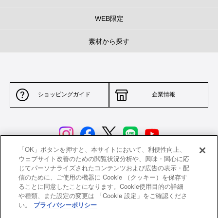
WEB限定
素材から探す
ショッピングガイド
企業情報
「OK」ボタンを押すと、本サイトにおいて、利便性向上、
ウェブサイト改善のための閲覧状況分析や、興味・関心に応
じてパーソナライズされたコンテンツおよび広告の表示・配
サイトポリシー
特定商取引法に基づく表示
信のために、ご使用の機器に Cookie （クッキー）を保存す
ることに同意したことになります。Cookie使用目的の詳細
並行輸入品について
個人情報保護方針
や種類、また設定の変更は 「Cookie 設定」をご確認くださ
い。
プライバシーポリシー
返品について
希望小売価格一覧