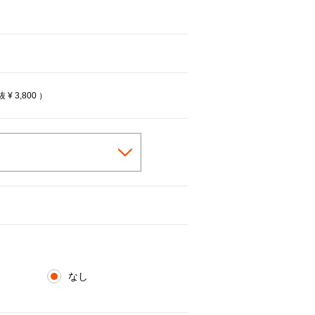
cted
税抜
¥ 3,800
）
なし