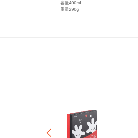
容量
400ml
重量
290g
ール 500ml ブライダルセット