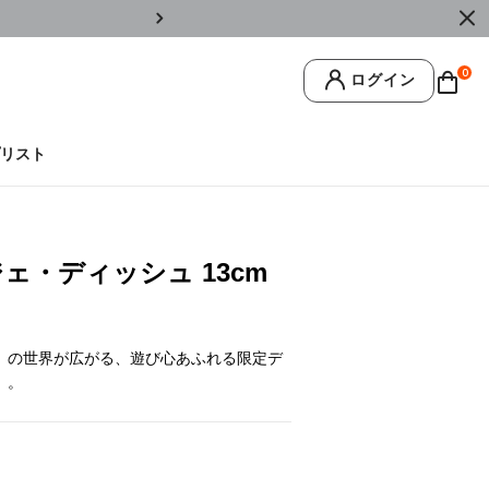
￥11,0
0
ログイン
リスト
ェ・ディッシュ 13cm
』の世界が広がる、遊び心あふれる限定デ
」。