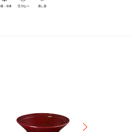
冷蔵・冷凍
圧力なべ
蒸し器
ベビー・ツイン・ラムカン
¥ 3,300