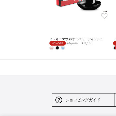
ミッキーマウス/オーバル・ディッシュ
Price reduced from
to
¥ 5,280
¥ 3,168
40%OFF
ショッピングガイド