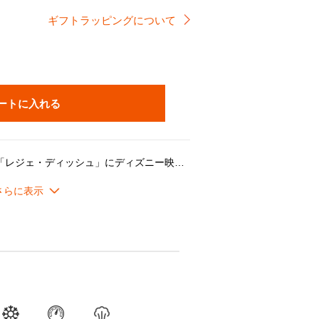
ギフトラッピングについて
ートに入れる
程よい深さがあって使いやすい「レジェ・ディッシュ」にディズニー映画『ファンタジア』のイラストをあしらった限定版が登場。カラーは夜空を思わせる深い青色「ニュイ」と、清潔感のある「ホワイト」の２色をご用意しました。直径13cmと日常使いしやすいサイズで、スープやシチューの取り分け皿としてはもちろん、アイスクリームやフルーツを盛りつけてデザート皿としても活躍します。おもてなしの席で使うと、食べ終わった後に現れるイラストに、思わず歓声があがりそうです。オリジナルボックス入りでギフトにもぴったりです。
レンジやオーブン調理にも対応。デザインやカラーの美しさに加え、機能性と耐久性も兼ね備えています。