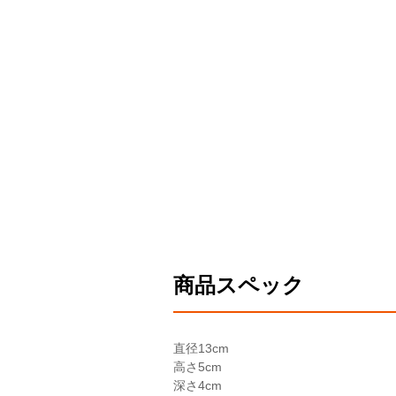
商品スペック
直径
13cm
高さ
5cm
深さ
4cm