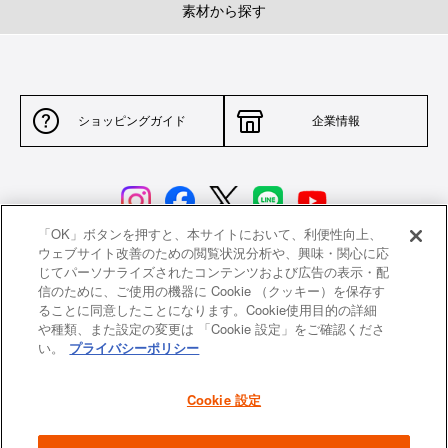
素材から探す
ショッピングガイド
企業情報
「OK」ボタンを押すと、本サイトにおいて、利便性向上、
ウェブサイト改善のための閲覧状況分析や、興味・関心に応
じてパーソナライズされたコンテンツおよび広告の表示・配
サイトポリシー
特定商取引法に基づく表示
信のために、ご使用の機器に Cookie （クッキー）を保存す
ることに同意したことになります。Cookie使用目的の詳細
並行輸入品について
個人情報保護方針
や種類、また設定の変更は 「Cookie 設定」をご確認くださ
い。
プライバシーポリシー
返品について
希望小売価格一覧
採用情報
ニュース
Cookie 設定
よくあるご質問
お問い合わせ