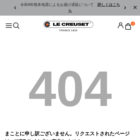
くはこちら
令和8年熊本地震によるお届け遅延について
詳しくはこち
ら
0
404
まことに申し訳ございません。リクエストされたページ