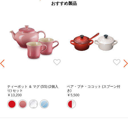
おすすめ製品
ン
ティーポット ＆ マグ (SS) (2個入
ペア・プチ・ココット (スプーン付
り) セット
き)
¥ 13,200
¥ 5,500