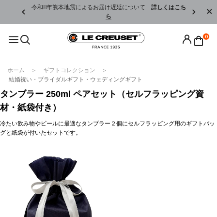
くはこちら
令和8年熊本地震によるお届け遅延について
詳しくはこち
ら
0
ホーム
ギフトコレクション
結婚祝い・ブライダルギフト・ウェディングギフト
タンブラー 250ml ペアセット（セルフラッピング資
材・紙袋付き）
冷たい飲み物やビールに最適なタンブラー２個にセルフラッピング用のギフトバッ
グと紙袋が付いたセットです。