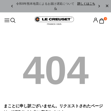
くはこちら
令和8年熊本地震によるお届け遅延について
詳しくはこち
ら
0
404
まことに申し訳ございません。リクエストされたページ