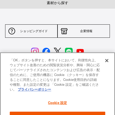
素材から探す
ショッピングガイド
企業情報
「OK」ボタンを押すと、本サイトにおいて、利便性向上、
ウェブサイト改善のための閲覧状況分析や、興味・関心に応
じてパーソナライズされたコンテンツおよび広告の表示・配
サイトポリシー
特定商取引法に基づく表示
信のために、ご使用の機器に Cookie （クッキー）を保存す
ることに同意したことになります。Cookie使用目的の詳細
並行輸入品について
個人情報保護方針
や種類、また設定の変更は 「Cookie 設定」をご確認くださ
い。
プライバシーポリシー
返品について
希望小売価格一覧
採用情報
ニュース
Cookie 設定
よくあるご質問
お問い合わせ