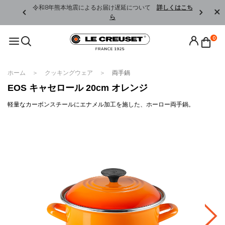
くはこちら
令和8年熊本地震によるお届け遅延について
詳しくはこち
ら
0
ホーム
クッキングウェア
両手鍋
EOS キャセロール 20cm オレンジ
軽量なカーボンスチールにエナメル加工を施した、ホーロー両手鍋。