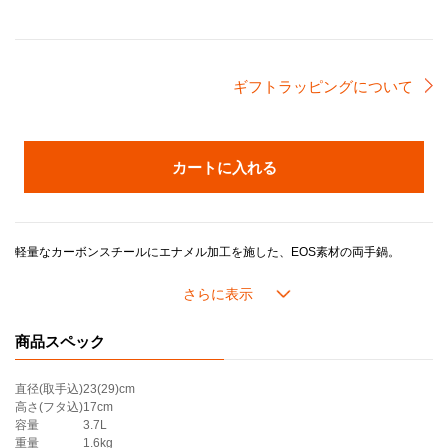
ギフトラッピングについて
カートに入れる
軽量なカーボンスチールにエナメル加工を施した、EOS素材の両手鍋。
同サイズ(20cm)の鋳物ホーローウェアに比べると、重量が約1/2と軽いため、手軽にお使いいただけます。
熱伝導が早いため、湯通しなどの下処理や、パスタ・麺類・スープ・おでんなど水分をたっぷり使う料理に向いています。
煮込み料理を作る際には、まず「EOS キャセロール」の鍋で下ゆでやストック作りを行い、鋳物ホーロー鍋でじっくりと煮込んで仕上げる、そんな使い方もおすすめです。
日々の調理をサポートする頼れる相棒として、便利にお使いいただけます。
商品スペック
直径(取手込)
23(29)cm
高さ(フタ込)
17cm
容量
3.7L
重量
1.6kg