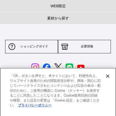
WEB限定
素材から探す
ショッピングガイド
企業情報
「OK」ボタンを押すと、本サイトにおいて、利便性向上、
ウェブサイト改善のための閲覧状況分析や、興味・関心に応
じてパーソナライズされたコンテンツおよび広告の表示・配
サイトポリシー
特定商取引法に基づく表示
信のために、ご使用の機器に Cookie （クッキー）を保存す
ることに同意したことになります。Cookie使用目的の詳細
並行輸入品について
個人情報保護方針
や種類、また設定の変更は 「Cookie 設定」をご確認くださ
い。
プライバシーポリシー
返品について
希望小売価格一覧