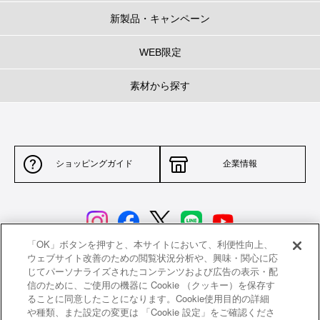
新製品・キャンペーン
WEB限定
素材から探す
ショッピングガイド
企業情報
「OK」ボタンを押すと、本サイトにおいて、利便性向上、
ウェブサイト改善のための閲覧状況分析や、興味・関心に応
じてパーソナライズされたコンテンツおよび広告の表示・配
サイトポリシー
特定商取引法に基づく表示
信のために、ご使用の機器に Cookie （クッキー）を保存す
ることに同意したことになります。Cookie使用目的の詳細
並行輸入品について
個人情報保護方針
や種類、また設定の変更は 「Cookie 設定」をご確認くださ