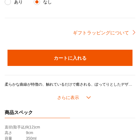
あり
なし
ギフトラッピングについて
カートに入れる
柔らかな曲線が特徴の、触れているだけで癒される、ぽってりとしたデザインです。
たっぷり飲める大きめサイズなので、ドリンクやスープはもちろん、プリンやカップケーキ、マフィンなどの焼き菓子の容器としても使えます。
ル・クルーゼのストーンウェアは耐熱耐冷に優れ、冷蔵・冷凍を始め、電子レンジ・オーブンを活用した幅広い料理シーンに対応し、デザインやカラーに加え機能性や耐久性が魅力です。
商品スペック
＊製造時期により、化粧箱のデザインや製品の色味が若干異なる場合がございます。あらかじめご了承ください。
直径(取手込)
9(12)cm
高さ
9cm
容量
350ml