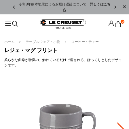
くはこちら
令和8年熊本地震によるお届け遅延について
詳しくはこち
ら
0
ホーム
テーブルウェア・小物
コーヒー・ティー
レジェ・マグ フリント
柔らかな曲線が特徴の、触れているだけで癒される、ぽってりとしたデザイ
ンです。