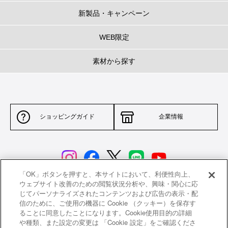
新製品・キャンペーン
WEB限定
素材から探す
ショッピングガイド
企業情報
「OK」ボタンを押すと、本サイトにおいて、利便性向上、
ウェブサイト改善のための閲覧状況分析や、興味・関心に応
じてパーソナライズされたコンテンツおよび広告の表示・配
サイトポリシー
特定商取引法に基づく表示
信のために、ご使用の機器に Cookie （クッキー）を保存す
ることに同意したことになります。Cookie使用目的の詳細
並行輸入品について
個人情報保護方針
や種類、また設定の変更は 「Cookie 設定」をご確認くださ