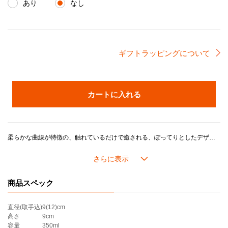
あり
なし
ギフトラッピングについて
カートに入れる
柔らかな曲線が特徴の、触れているだけで癒される、ぽってりとしたデザインです。
たっぷり飲める大きめサイズなので、ドリンクやスープはもちろん、プリンやカップケーキ、マフィンなどの焼き菓子の容器としても使えます。
ル・クルーゼのストーンウェアは耐熱耐冷に優れ、冷蔵・冷凍を始め、電子レンジ・オーブンを活用した幅広い料理シーンに対応し、デザインやカラーに加え機能性や耐久性が魅力です。
商品スペック
＊製造時期により、化粧箱のデザインや製品の色味が若干異なる場合がございます。あらかじめご了承ください。
直径(取手込)
9(12)cm
高さ
9cm
容量
350ml