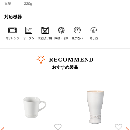
重量
330g
対応機器
電子レンジ
オーブン
食器洗い機
冷蔵・冷凍
圧力なべ
蒸し器
RECOMMEND
おすすめ製品