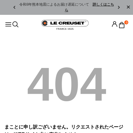
くはこちら
令和8年熊本地震によるお届け遅延について
詳しくはこち
ら
0
404
まことに申し訳ございません。リクエストされたページ