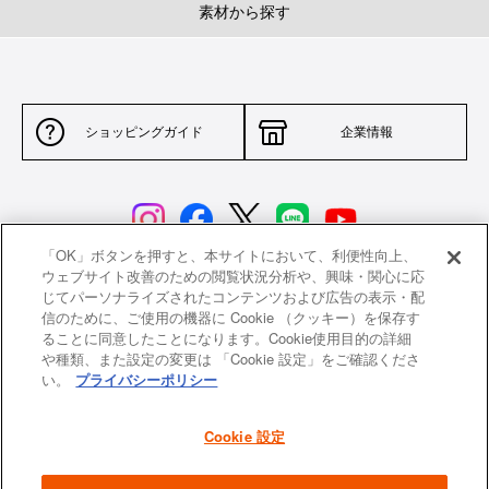
素材から探す
ショッピングガイド
企業情報
「OK」ボタンを押すと、本サイトにおいて、利便性向上、
ウェブサイト改善のための閲覧状況分析や、興味・関心に応
じてパーソナライズされたコンテンツおよび広告の表示・配
サイトポリシー
特定商取引法に基づく表示
信のために、ご使用の機器に Cookie （クッキー）を保存す
ることに同意したことになります。Cookie使用目的の詳細
並行輸入品について
個人情報保護方針
や種類、また設定の変更は 「Cookie 設定」をご確認くださ
い。
プライバシーポリシー
返品について
希望小売価格一覧
採用情報
ニュース
Cookie 設定
よくあるご質問
お問い合わせ