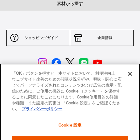
素材から探す
ショッピングガイド
企業情報
「OK」ボタンを押すと、本サイトにおいて、利便性向上、
ウェブサイト改善のための閲覧状況分析や、興味・関心に応
じてパーソナライズされたコンテンツおよび広告の表示・配
サイトポリシー
特定商取引法に基づく表示
信のために、ご使用の機器に Cookie （クッキー）を保存す
ることに同意したことになります。Cookie使用目的の詳細
並行輸入品について
個人情報保護方針
や種類、また設定の変更は 「Cookie 設定」をご確認くださ
い。
プライバシーポリシー
返品について
希望小売価格一覧
採用情報
ニュース
Cookie 設定
よくあるご質問
お問い合わせ