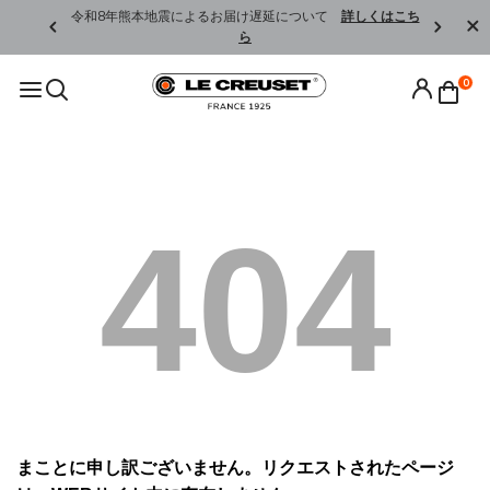
くはこちら
令和8年熊本地震によるお届け遅延について
詳しくはこち
ら
0
404
まことに申し訳ございません。リクエストされたページ