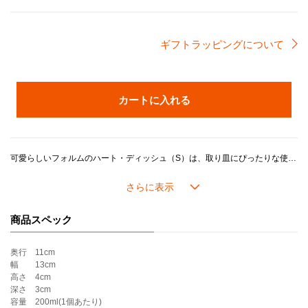
ギフトラッピングについて
カートに入れる
可愛らしいフォルムのハート・ディッシュ（S）は、取り皿にぴったりな使い勝手の良いサイズです。実用性に優れながらも個性的な存在感でテーブルを華やかに演出します。
ル・クルーゼのストーンウェアは耐熱耐冷に優れ、冷蔵・冷凍を始め、電子レンジ・オーブンを活用した幅広い料理シーンに対応し、デザインやカラーに加え機能性や耐久性が魅力です。
＊「ホワイトラスター」はパールのような光沢のあるカラーです。
商品スペック
奥行
11cm
幅
13cm
高さ
4cm
深さ
3cm
容量
200ml(1個あたり)