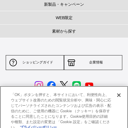
新製品・キャンペーン
WEB限定
素材から探す
ショッピングガイド
企業情報
「OK」ボタンを押すと、本サイトにおいて、利便性向上、
ウェブサイト改善のための閲覧状況分析や、興味・関心に応
じてパーソナライズされたコンテンツおよび広告の表示・配
サイトポリシー
特定商取引法に基づく表示
信のために、ご使用の機器に Cookie （クッキー）を保存す
ることに同意したことになります。Cookie使用目的の詳細
並行輸入品について
個人情報保護方針
や種類、また設定の変更は 「Cookie 設定」をご確認くださ
い。
プライバシーポリシー