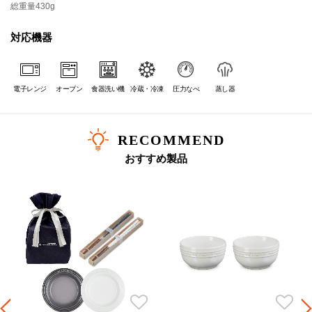
総重量
430g
対応機器
電子レンジ
オーブン
食器洗い機
冷蔵・冷凍
圧力なべ
蒸し器
RECOMMEND
おすすめ製品